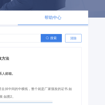
帮助中心
搜索
清除
取方法
系人邮箱。
-
要去掉中间的中横线，整个就是厂家颁发的证书
如
-
2
展
如图
。