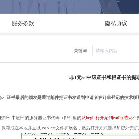
服务条款
隐私协议
关键词：
非1元ssl中级证书和根证书的提
的ssl 证书最后的颁发是通过邮件把证书发送到申请者在订单登记的技术联
把邮件中底部的服务器证书代码（邮件里的
从
begin行
开始到
end行
结束
不
.cer/.crt
，保存成在本地并且以
文件扩展名，然后打开方式选择加密外壳扩