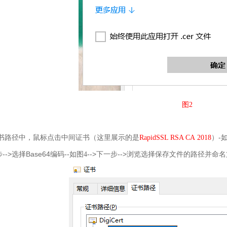
图2
-
书路径中，鼠标点击中间证书（这里展示的是
RapidSSL RSA CA 2018
）
-->
Base64
--
-->
-->
步
选择
编码
如图4
下一步
浏览选择保存文件的路径并命名