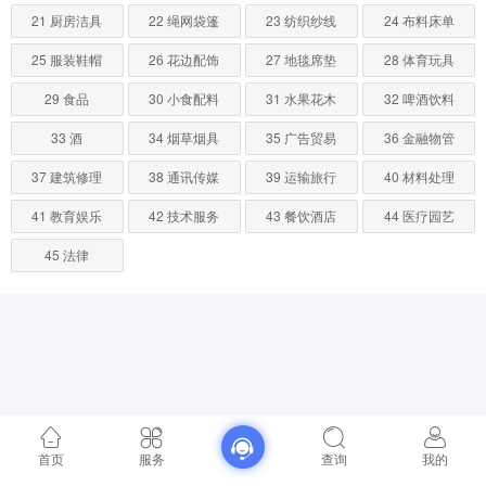
21 厨房洁具
22 绳网袋篷
23 纺织纱线
24 布料床单
25 服装鞋帽
26 花边配饰
27 地毯席垫
28 体育玩具
29 食品
30 小食配料
31 水果花木
32 啤酒饮料
33 酒
34 烟草烟具
35 广告贸易
36 金融物管
37 建筑修理
38 通讯传媒
39 运输旅行
40 材料处理
41 教育娱乐
42 技术服务
43 餐饮酒店
44 医疗园艺
45 法律
首页
服务
查询
我的