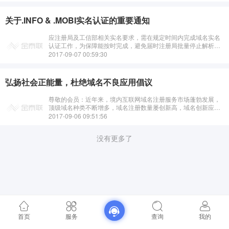
关于.INFO & .MOBI实名认证的重要通知
应注册局及工信部相关实名要求，需在规定时间内完成域名实名
认证工作，为保障能按时完成，避免届时注册局批量停止解析为
您带来不便。请于6月8日之前在会员管理中心上传有效的.info &
2017-09-07 00:59:30
.mobi ···
弘扬社会正能量，杜绝域名不良应用倡议
尊敬的会员：近年来，境内互联网域名注册服务市场蓬勃发展，
顶级域名种类不断增多，域名注册数量屡创新高，域名创新应用
层出不穷，为数字经济和“互联网+”创新发展提供了有效支撑。但
2017-09-06 09:51:56
是，“善良”的域名，也有少数···
没有更多了
首页
服务
查询
我的